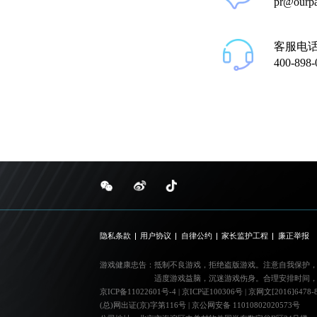
pr@ourp
客服电
400-898-
隐私条款
用户协议
自律公约
家长监护工程
廉正举报
游戏健康忠告：
抵制不良游戏，拒绝盗版游戏。注意自我保护
适度游戏益脑，沉迷游戏伤身。合理安排时间
京ICP备11022601号-4
|
京ICP证100306号
|
京网文[2016]6478-
(总)网出证(京)字第116号
|
京公网安备 11010802020573号