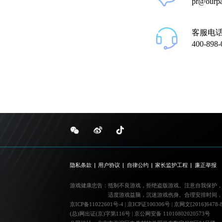
pr@ourp
客服电
400-898-
隐私条款
用户协议
自律公约
家长监护工程
廉正举报
游戏健康忠告：
抵制不良游戏，拒绝盗版游戏。注意自我保护
适度游戏益脑，沉迷游戏伤身。合理安排时间
京ICP备11022601号-4
|
京ICP证100306号
|
京网文[2016]6478-
(总)网出证(京)字第116号
|
京公网安备 11010802020573号