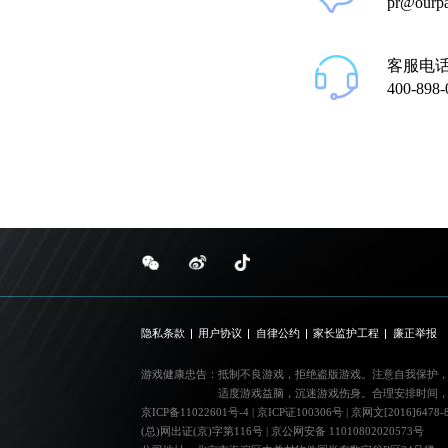
pr@ourp
客服电
400-898-
隐私条款
用户协议
自律公约
家长监护工程
廉正举报
游戏健康忠告：
抵制不良游戏，拒绝盗版游戏。注意自我保护
适度游戏益脑，沉迷游戏伤身。合理安排时间
京ICP备11022601号-4
|
京ICP证100306号
|
京网文[2016]6478-
(总)网出证(京)字第116号
|
京公网安备 11010802020573号