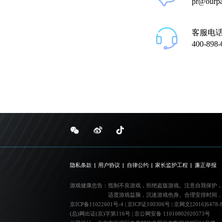
pr@ourp
客服电
400-898-
隐私条款
用户协议
自律公约
家长监护工程
廉正举报
游戏健康忠告：
抵制不良游戏，拒绝盗版游戏。注意自我保护
适度游戏益脑，沉迷游戏伤身。合理安排时间
京ICP备11022601号-4
|
京ICP证100306号
|
京网文[2016]6478-
(总)网出证(京)字第116号
|
京公网安备 11010802020573号