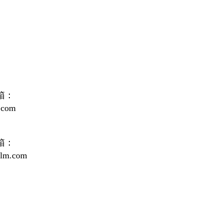
箱：
.com
箱：
alm.com