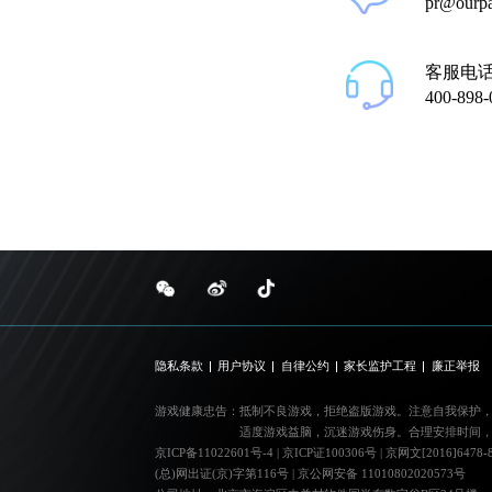
pr@ourp
客服电
400-898-
隐私条款
用户协议
自律公约
家长监护工程
廉正举报
游戏健康忠告：
抵制不良游戏，拒绝盗版游戏。注意自我保护
适度游戏益脑，沉迷游戏伤身。合理安排时间
京ICP备11022601号-4
|
京ICP证100306号
|
京网文[2016]6478-
(总)网出证(京)字第116号
|
京公网安备 11010802020573号