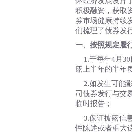
体经济发展发挥
积极融资，获取
券市场健康持续
们梳理了债券发
一、按照规定履
1.于每年4月
露上半年的半年
2.如发生可
司债券发行与交
临时报告；
3.保证披露
性陈述或者重大