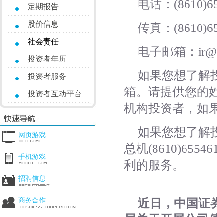
电话：(8610)65
定期报告
股价信息
传真：(8610)65
社会责任
电子邮箱：ir@ou
投资者年历
如果您想了解
投资者服务
箱。请提供您的
投资者互动平台
机构投资者，如
如果您想了解
网页游戏
总机(8610)6
手机游戏
利的服务。
招聘信息
商务合作
近日，中国证