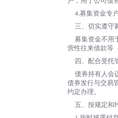
户，用于公司债
4.募集资金
三、切实遵守
募集资金不用
营性往来借款等
四、配合受托
债券持有人会
债券发行与交易
约定办理。
五、按规定和
1.按时披露