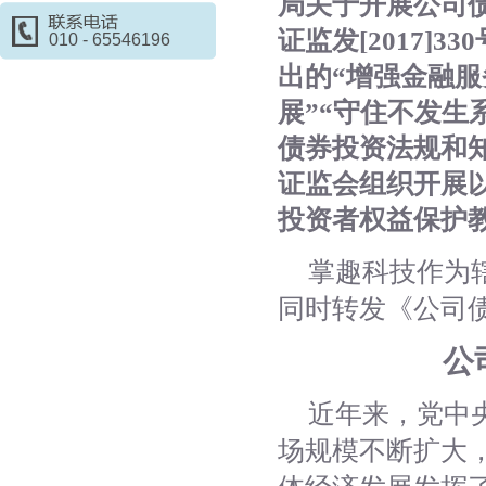
局关于开展公司
证监发[2017
010 - 65546196
出的“增强金融服
展”“守住不发生
债券投资法规和
证监会组织开展
投资者权益保护
掌趣科技作为
同时转发《公司
公
近年来，党中
场规模不断扩大