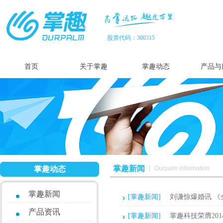
股票代码：300315
首页
关于掌趣
掌趣动态
产品与
掌趣新闻
掌趣动态
|
Ourpalm information
掌趣新闻
[掌趣新闻]
刘谦惊爆婚讯 《
产品资讯
[掌趣新闻]
掌趣科技荣膺20