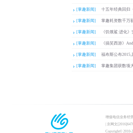
[掌趣新闻]
十五年经典回归《
[掌趣新闻]
掌趣耗资数千万获
[掌趣新闻]
《饥饿鲨:进化》
[掌趣新闻]
《搞笑西游》An
[掌趣新闻]
福布斯公布201
[掌趣新闻]
掌趣集团获数项大奖
增值电信业务经营许可证
|
京网文[2016]6478
Copyright© 201