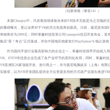
（玩家体验《拳皇14》）
本届Chinajoy中，代表着游戏体验未来的VR技术无疑是当之无愧的主
的重磅曝光，更让业界对于VR的关注热度再创新高。日前，索尼宣布国行版P
单独售价为2999元；同时掌趣科技投资公司Gamepoch也召开发布会，宣
验店“星 ? 奇点”正式落成，并在中国地区独家发行PlayStation?4 独占游
作为国内手游行业最具影响力的企业之一，掌趣科技很早开始就入局VR
VR、87870等优质企业完成了各产业环节的系列化布局；同时，掌趣科技及其
VR亚洲区26家顶级开发、发行商之一，并与索尼电脑娱乐（上海）有限公司合作启
实验室，以为VR开发团队提供全方位资源支持的方式就产业源头推进VR