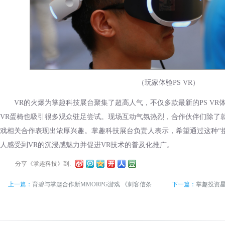
（玩家体验PS VR）
VR的火爆为掌趣科技展台聚集了超高人气，不仅多款最新的PS VR
VR蛋椅也吸引很多观众驻足尝试。现场互动气氛热烈，合作伙伴们除了
戏相关合作表现出浓厚兴趣。掌趣科技展台负责人表示，希望通过这种“
人感受到VR的沉浸感魅力并促进VR技术的普及化推广。
分享《掌趣科技》到:
上一篇：
育碧与掌趣合作新MMORPG游戏 《刺客信条
下一篇：
掌趣投资星
Online：同盟者》