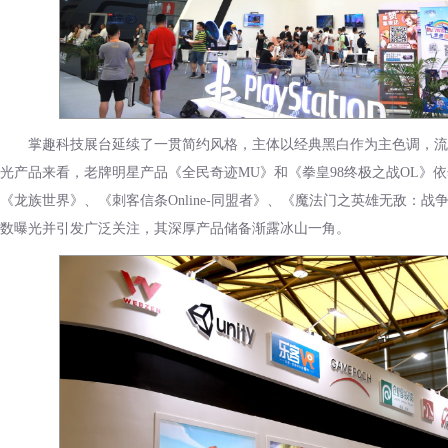
掌趣科技展台延续了一贯简约风格，主体以经典黑白作为主色调，流
光产品来看，老牌明星产品《全民奇迹MU》和《拳皇98终极之战OL》
《龙族世界》、《刺客信条Online-同盟者》、《魔法门之英雄无敌：战
数曝光并引发广泛关注，其深厚产品储备渐露冰山一角。