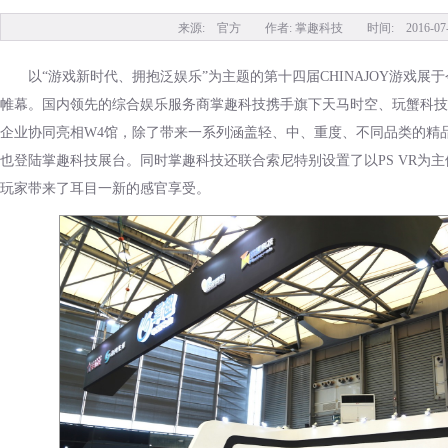
来源: 官方 作者: 掌趣科技 时间: 2016-07-28
以“游戏新时代、拥抱泛娱乐”为主题的第十四届CHINAJOY游戏展
帷幕。国内领先的综合娱乐服务商掌趣科技携手旗下天马时空、玩蟹科技
企业协同亮相W4馆，除了带来一系列涵盖轻、中、重度、不同品类的精品
也登陆掌趣科技展台。同时掌趣科技还联合索尼特别设置了以PS VR为
玩家带来了耳目一新的感官享受。