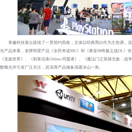
掌趣科技展台延续了一贯简约风格，主体以经典黑白作为主色调，流
光产品来看，老牌明星产品《全民奇迹MU》和《拳皇98终极之战OL》
《龙族世界》、《刺客信条Online-同盟者》、《魔法门之英雄无敌：战
数曝光并引发广泛关注，其深厚产品储备渐露冰山一角。