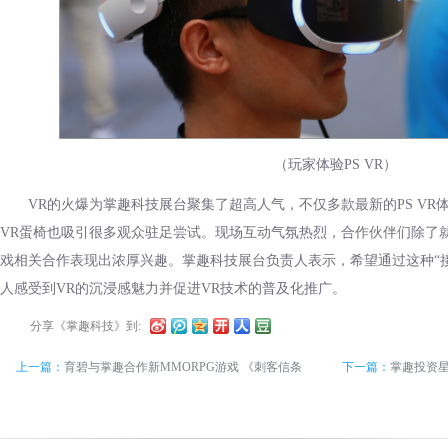
（玩家体验PS VR）
VR的火爆为掌趣科技展台聚集了超高人气，不仅多款最新的PS VR
VR蛋椅也吸引很多观众驻足尝试。现场互动气氛热烈，合作伙伴们除了
戏相关合作表现出浓厚兴趣。掌趣科技展台负责人表示，希望通过这种“
人感受到VR的沉浸感魅力并促进VR技术的普及化推广。
分享《掌趣科技》到:
上一篇：
育碧与掌趣合作新MMORPG游戏 《刺客信条
下一篇：
掌趣投资星
Online：同盟者》