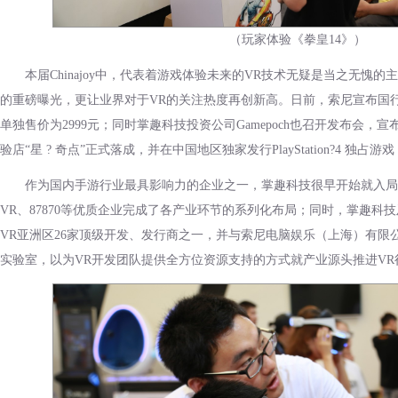
（玩家体验《拳皇14》）
本届Chinajoy中，代表着游戏体验未来的VR技术无疑是当之无愧的主
的重磅曝光，更让业界对于VR的关注热度再创新高。日前，索尼宣布国行版P
单独售价为2999元；同时掌趣科技投资公司Gamepoch也召开发布会，宣
验店“星 ? 奇点”正式落成，并在中国地区独家发行PlayStation?4 独占游
作为国内手游行业最具影响力的企业之一，掌趣科技很早开始就入局VR
VR、87870等优质企业完成了各产业环节的系列化布局；同时，掌趣科技及其
VR亚洲区26家顶级开发、发行商之一，并与索尼电脑娱乐（上海）有限公司合作启
实验室，以为VR开发团队提供全方位资源支持的方式就产业源头推进VR