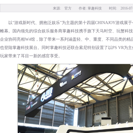
来源: 官方 作者: 掌趣科技 时间: 2016-07-28
以“游戏新时代、拥抱泛娱乐”为主题的第十四届CHINAJOY游戏展
帷幕。国内领先的综合娱乐服务商掌趣科技携手旗下天马时空、玩蟹科技
企业协同亮相W4馆，除了带来一系列涵盖轻、中、重度、不同品类的精品
也登陆掌趣科技展台。同时掌趣科技还联合索尼特别设置了以PS VR为
玩家带来了耳目一新的感官享受。